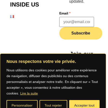
updated.
INSIDE US
Email
*
Subscribe
Join our
community
Nous respectons votre vie privée.
Nous utilisons des cookies pour améliorer votre expérience
de navigation, diffuser des publicités ou des contenus
personnalisés et analyser notre trafic. En cliquant sur « Tout
accepter », vous consentez à notre utilisation des
cookies.
Lire la suite
Legal Notice
Privacy
Terms of
Personnaliser
Tout rejeter
Accepter tout
Policy (App)
Use (App)