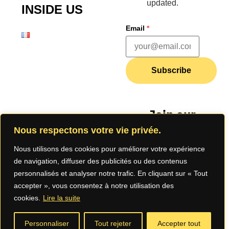
updated.
INSIDE US
Email
*
Subscribe
Join our
community
Nous respectons votre vie privée.
Nous utilisons des cookies pour améliorer votre expérience
de navigation, diffuser des publicités ou des contenus
personnalisés et analyser notre trafic. En cliquant sur « Tout
accepter », vous consentez à notre utilisation des
cookies.
Lire la suite
Legal Notice
Privacy
Terms of Use
Personnaliser
Tout rejeter
Accepter tout
Policy (App)
(App)