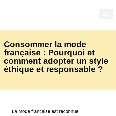
LE MIRO
LE SHOP
LE COR
INSIDE US
Consommer la mode
française : Pourquoi et
comment adopter un style
éthique et responsable ?
La mode française est reconnue