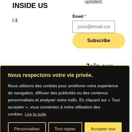
updated.
INSIDE US
Email
*
Subscribe
Join our
community
Nous respectons votre vie privée.
Nous utilisons des cookies pour améliorer votre expérience
de navigation, diffuser des publicités ou des contenus
personnalisés et analyser notre trafic. En cliquant sur « Tout
accepter », vous consentez à notre utilisation des
cookies.
Lire la suite
Legal Notice
Privacy
Terms of Use
Personnaliser
Tout rejeter
Accepter tout
Policy (App)
(App)