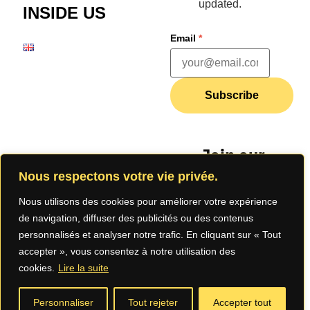
updated.
INSIDE US
Email
*
Subscribe
Join our
community
Nous respectons votre vie privée.
Nous utilisons des cookies pour améliorer votre expérience
de navigation, diffuser des publicités ou des contenus
personnalisés et analyser notre trafic. En cliquant sur « Tout
accepter », vous consentez à notre utilisation des
cookies.
Lire la suite
Legal Notice
Privacy
Terms of Use
Personnaliser
Tout rejeter
Accepter tout
Policy (App)
(App)